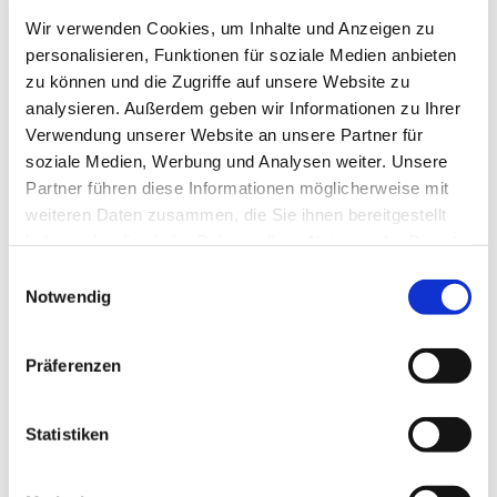
Wir verwenden Cookies, um Inhalte und Anzeigen zu
personalisieren, Funktionen für soziale Medien anbieten
zu können und die Zugriffe auf unsere Website zu
Johanniskantorei
analysieren. Außerdem geben wir Informationen zu Ihrer
Verwendung unserer Website an unsere Partner für
soziale Medien, Werbung und Analysen weiter. Unsere
Gemeinsam Singen in St. Johannis...
Partner führen diese Informationen möglicherweise mit
weiteren Daten zusammen, die Sie ihnen bereitgestellt
haben oder die sie im Rahmen Ihrer Nutzung der Dienste
gesammelt haben.
Weiterlesen
E
Notwendig
i
n
w
Präferenzen
i
l
Unsere Ensembles
l
Statistiken
i
g