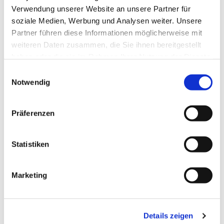
Verwendung unserer Website an unsere Partner für
soziale Medien, Werbung und Analysen weiter. Unsere
Partner führen diese Informationen möglicherweise mit
weiteren Daten zusammen, die Sie ihnen bereitgestellt
haben oder die sie im Rahmen Ihrer Nutzung der Dienste
gesammelt haben.
E
Notwendig
i
n
w
Präferenzen
i
l
l
Statistiken
i
g
Marketing
u
n
g
Details zeigen
s