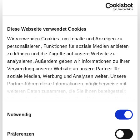
Diese Webseite verwendet Cookies
Wir verwenden Cookies, um Inhalte und Anzeigen zu
personalisieren, Funktionen für soziale Medien anbieten
zu können und die Zugriffe auf unsere Website zu
analysieren. Außerdem geben wir Informationen zu Ihrer
Kinderkirche
Verwendung unserer Website an unsere Partner für
soziale Medien, Werbung und Analysen weiter. Unsere
Am 3. Sonntag im Monat feiert Wido (in der Regel)
Partner führen diese Informationen möglicherweise mit
gemeinsam mit ein- bis fünfjährigen Kindern und deren
weiteren Daten zusammen, die Sie ihnen bereitgestellt
Eltern (oder Großeltern) um 11.30 Uhr unter der Kuppel
haben oder die sie im Rahmen Ihrer Nutzung der Dienste
der Christuskirche einen lebendigen und kreativen
gesammelt haben.
E
Gottesdienst. Kleine und Große werden kreativ
Notwendig
i
miteinbezogen und erfahren Gottes Botschaft hautnah
n
mit Liedern, Erzählungen und Bewegungen.
w
Präferenzen
i