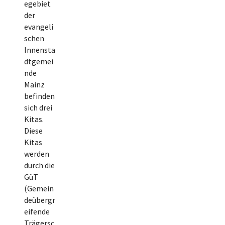
egebiet
der
evangeli
schen
Innensta
dtgemei
nde
Mainz
befinden
sich drei
Kitas.
Diese
Kitas
werden
durch die
GüT
(Gemein
deübergr
eifende
Trägersc