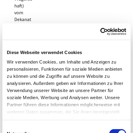
haft)
vom
Dekanat
Mainz
verwalte
t.
Einzelne
Diese Webseite verwendet Cookies
Informat
ionen zu
Wir verwenden Cookies, um Inhalte und Anzeigen zu
den
personalisieren, Funktionen für soziale Medien anbieten
Einrichtu
zu können und die Zugriffe auf unsere Website zu
ngen
analysieren. Außerdem geben wir Informationen zu Ihrer
sowie
Verwendung unserer Website an unsere Partner für
Verweise
soziale Medien, Werbung und Analysen weiter. Unsere
zur
Partner führen diese Informationen möglicherweise mit
Website
weiteren Daten zusammen, die Sie ihnen bereitgestellt
der
haben oder die sie im Rahmen Ihrer Nutzung der Dienste
jeweilige
gesammelt haben.
E
n Kita