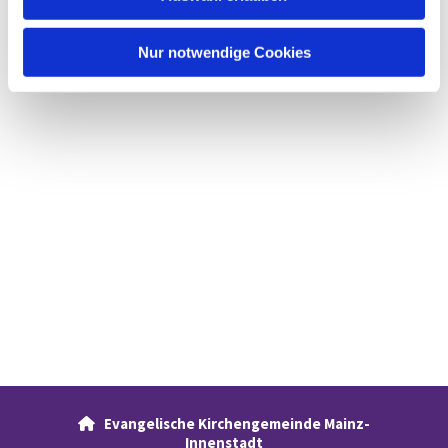
h
l
Nur notwendige Cookies
Evangelische Kirchengemeinde Mainz-

Innenstadt