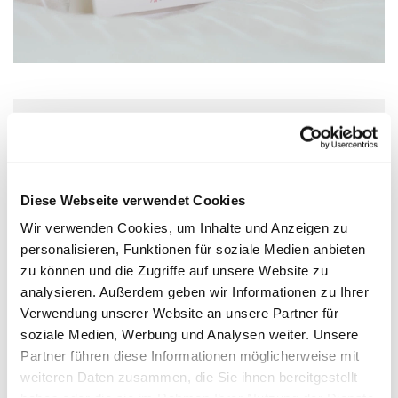
Mittwoch, 11. August 2027, 15:00 Uhr
Wolfgang-Capito-Haus, Gartenfeldstraße
Diese Webseite verwendet Cookies
13-15, 55118 Mainz
Wir verwenden Cookies, um Inhalte und Anzeigen zu
personalisieren, Funktionen für soziale Medien anbieten
zu können und die Zugriffe auf unsere Website zu
analysieren. Außerdem geben wir Informationen zu Ihrer
Verwendung unserer Website an unsere Partner für
soziale Medien, Werbung und Analysen weiter. Unsere
Partner führen diese Informationen möglicherweise mit
weiteren Daten zusammen, die Sie ihnen bereitgestellt