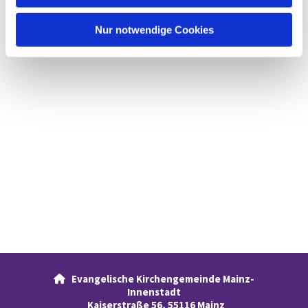
h
l
Nur notwendige Cookies
Evangelische Kirchengemeinde Mainz-

Innenstadt
Kaiserstraße 56, 55116 Mainz