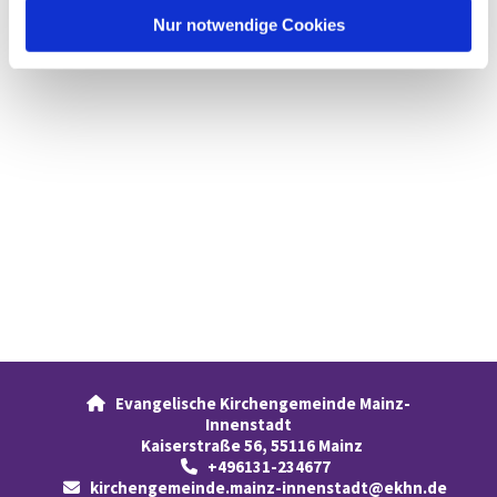
l
Nur notwendige Cookies
Evangelische Kirchengemeinde Mainz-

Innenstadt
Kaiserstraße 56, 55116 Mainz
+496131-234677

kirchengemeinde.mainz-innenstadt@ekhn.de
