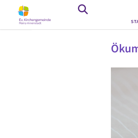
ST
Ökume