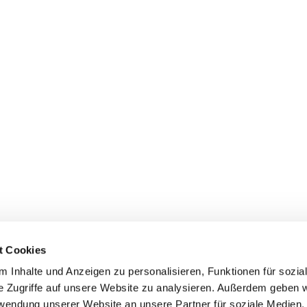
t Cookies
 Inhalte und Anzeigen zu personalisieren, Funktionen für sozia
Evangelische Kirchengemeinde Mainz-Innenstadt

e Zugriffe auf unsere Website zu analysieren. Außerdem geben w
Kaiserstraße 56, 55116 Mainz
+496131-234677

rwendung unserer Website an unsere Partner für soziale Medien