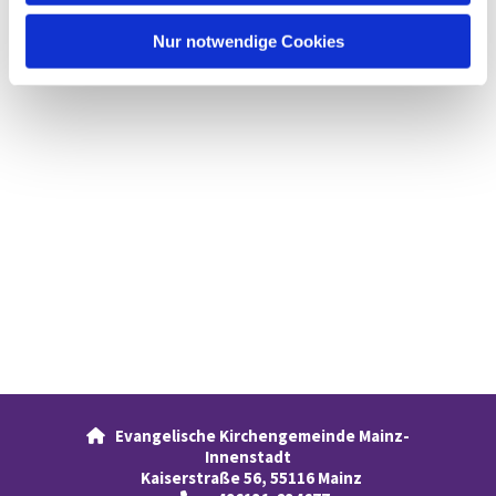
h
l
Nur notwendige Cookies
Evangelische Kirchengemeinde Mainz-

Innenstadt
Kaiserstraße 56, 55116 Mainz