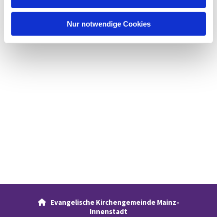
h
l
Nur notwendige Cookies
Evangelische Kirchengemeinde Mainz-

Innenstadt