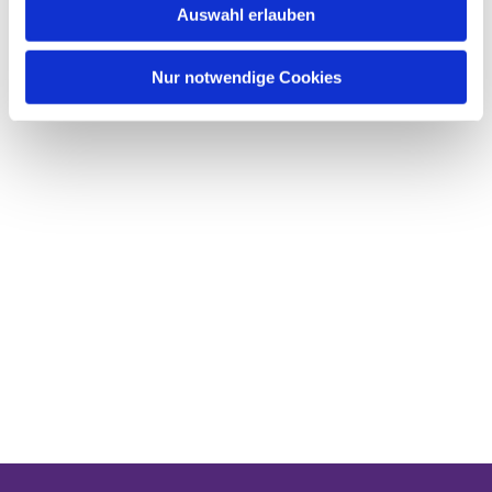
Auswahl erlauben
a
h
l
Nur notwendige Cookies