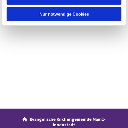
h
l
Nur notwendige Cookies
Evangelische Kirchengemeinde Mainz-

Innenstadt