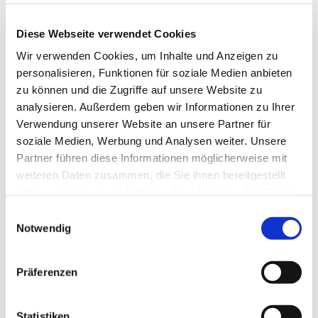
Diese Webseite verwendet Cookies
Wir verwenden Cookies, um Inhalte und Anzeigen zu
personalisieren, Funktionen für soziale Medien anbieten
Donnerstag, 12. Dezember 2024, 19:30
zu können und die Zugriffe auf unsere Website zu
Uhr
analysieren. Außerdem geben wir Informationen zu Ihrer
Verwendung unserer Website an unsere Partner für
soziale Medien, Werbung und Analysen weiter. Unsere
Kreyßigzimmer Kaiserstr. 56, Pfarrhaus
Partner führen diese Informationen möglicherweise mit
Altstadtseite
weiteren Daten zusammen, die Sie ihnen bereitgestellt
haben oder die sie im Rahmen Ihrer Nutzung der Dienste
gesammelt haben.
E
Notwendig
i
n
w
Präferenzen
Dies könnte Sie auch interessieren
i
l
l
Statistiken