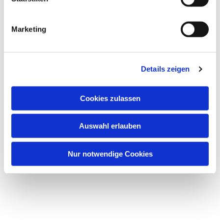
i
g
Marketing
u
n
g
Details zeigen
s
a
u
Cookies zulassen
s
w
Auswahl erlauben
a
h
l
Nur notwendige Cookies