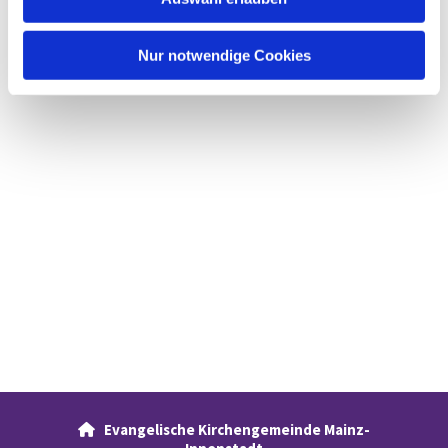
a
h
l
Nur notwendige Cookies
Evangelische Kirchengemeinde Mainz-
