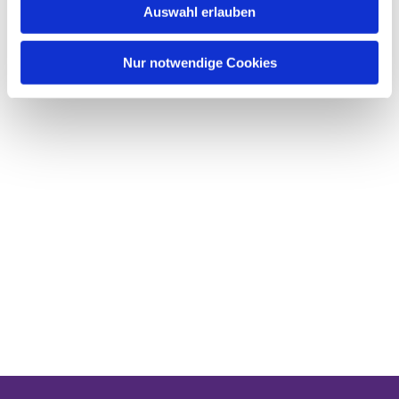
Auswahl erlauben
a
h
l
Nur notwendige Cookies