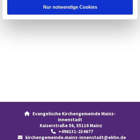
l
Nur notwendige Cookies
Evangelische Kirchengemeinde Mainz-

Innenstadt
Kaiserstraße 56, 55116 Mainz
+496131-234677

kirchengemeinde.mainz-innenstadt@ekhn.de
