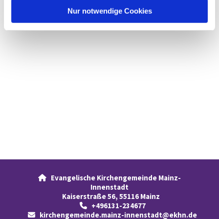
l
Nur notwendige Cookies
Evangelische Kirchengemeinde Mainz-

Innenstadt
Kaiserstraße 56, 55116 Mainz
+496131-234677

kirchengemeinde.mainz-innenstadt@ekhn.de
