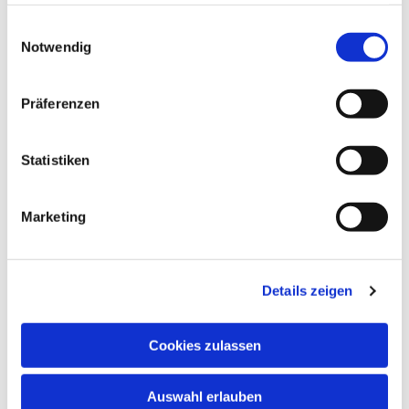
haben oder die sie im Rahmen Ihrer Nutzung der Dienste
gesammelt haben.
E
Notwendig
i
n
w
Präferenzen
i
l
l
Statistiken
i
g
Marketing
u
n
g
Dies könnte Sie auch interessieren
Details zeigen
s
a
u
Cookies zulassen
s
w
Auswahl erlauben
a