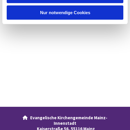
h
l
Nur notwendige Cookies
Evangelische Kirchengemeinde Mainz-

Innenstadt
Kaiserstraße 56, 55116 Mainz