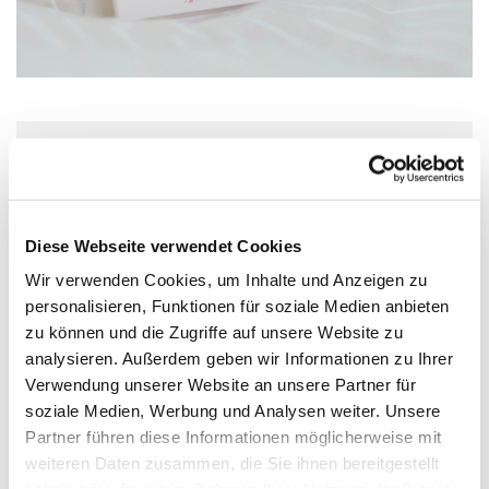
Donnerstag, 15. April 2027, 15:00 Uhr
Wolfgang-Capito-Haus, Gartenfeldstraße
Diese Webseite verwendet Cookies
13-15, 55118 Mainz
Wir verwenden Cookies, um Inhalte und Anzeigen zu
personalisieren, Funktionen für soziale Medien anbieten
zu können und die Zugriffe auf unsere Website zu
analysieren. Außerdem geben wir Informationen zu Ihrer
Verwendung unserer Website an unsere Partner für
soziale Medien, Werbung und Analysen weiter. Unsere
Partner führen diese Informationen möglicherweise mit
weiteren Daten zusammen, die Sie ihnen bereitgestellt