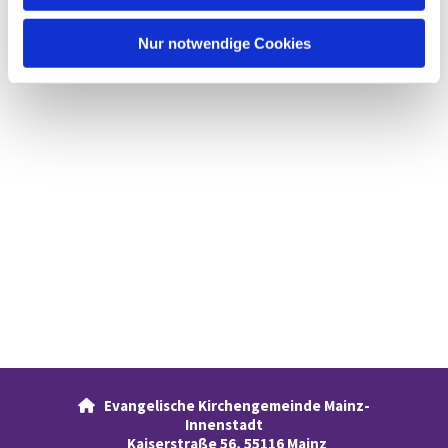
h
l
Nur notwendige Cookies
Evangelische Kirchengemeinde Mainz-

Innenstadt
Kaiserstraße 56, 55116 Mainz