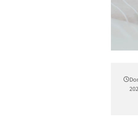
Don
202