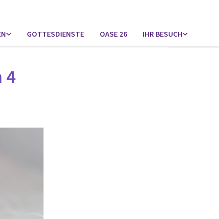
EN
GOTTESDIENSTE
OASE 26
IHR BESUCH
 4