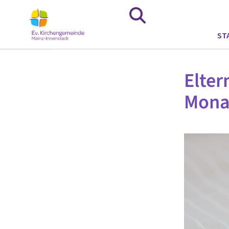
ST
Elter
Monat