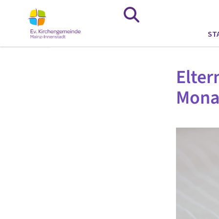
ST
Elter
Monat