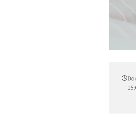
Don
15: