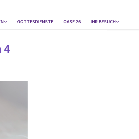
EN
GOTTESDIENSTE
OASE 26
IHR BESUCH
 4