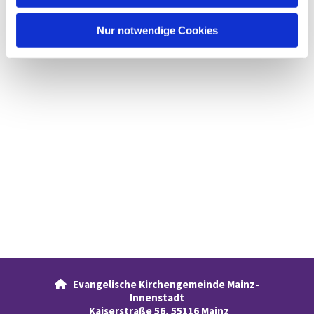
h
l
Nur notwendige Cookies
Evangelische Kirchengemeinde Mainz-

Innenstadt
Kaiserstraße 56, 55116 Mainz