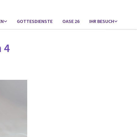
EN
GOTTESDIENSTE
OASE 26
IHR BESUCH
 4