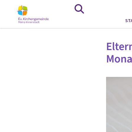
ST
Elter
Monat