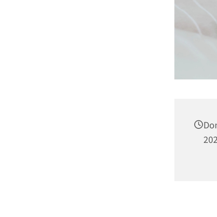
Don
202