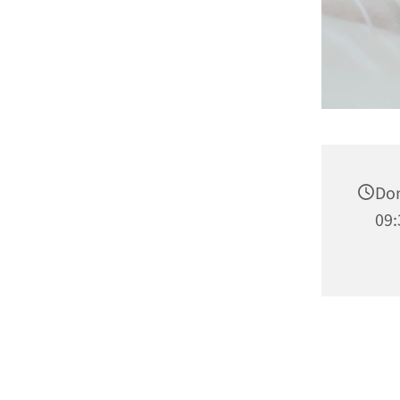
Don
09: