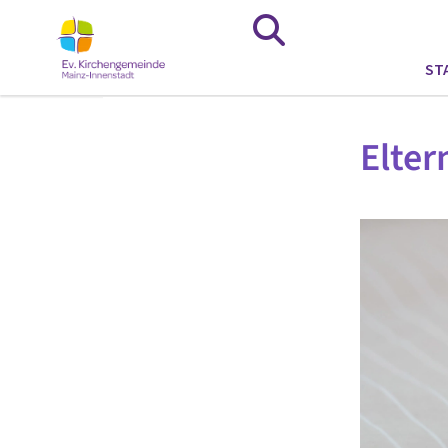
ST
Elter