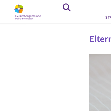
ST
Elter