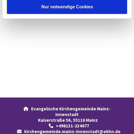
l
Nur notwendige Cookies
Evangelische Kirchengemeinde Mainz-

Innenstadt
Kaiserstraße 56, 55116 Mainz
+496131-234677

kirchengemeinde.mainz-innenstadt@ekhn.de
