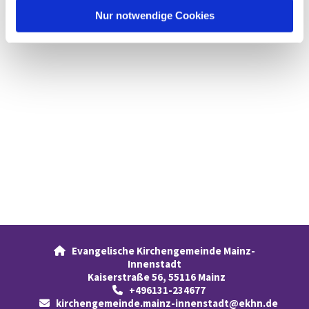
l
Nur notwendige Cookies
Evangelische Kirchengemeinde Mainz-

Innenstadt
Kaiserstraße 56, 55116 Mainz
+496131-234677

kirchengemeinde.mainz-innenstadt@ekhn.de
