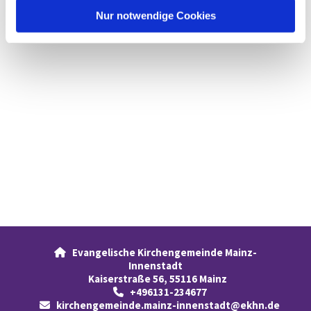
l
Nur notwendige Cookies
Evangelische Kirchengemeinde Mainz-

Innenstadt
Kaiserstraße 56, 55116 Mainz
+496131-234677

kirchengemeinde.mainz-innenstadt@ekhn.de
