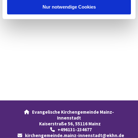
l
Nur notwendige Cookies
Evangelische Kirchengemeinde Mainz-

Innenstadt
Kaiserstraße 56, 55116 Mainz
+496131-234677

kirchengemeinde.mainz-innenstadt@ekhn.de
