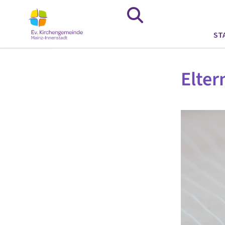
ST
Elter