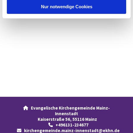
l
Nur notwendige Cookies
Evangelische Kirchengemeinde Mainz-

Innenstadt
Kaiserstraße 56, 55116 Mainz
+496131-234677

kirchengemeinde.mainz-innenstadt@ekhn.de
