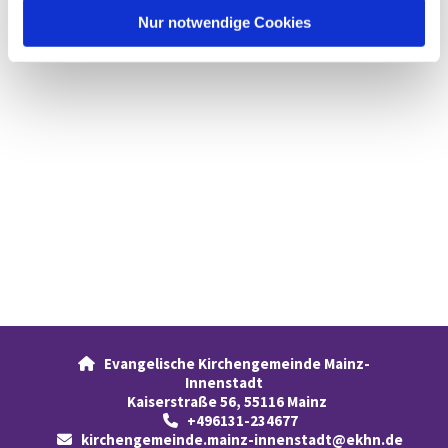
l
Nur notwendige Cookies
Evangelische Kirchengemeinde Mainz-

Innenstadt
Kaiserstraße 56, 55116 Mainz
+496131-234677

kirchengemeinde.mainz-innenstadt@ekhn.de
