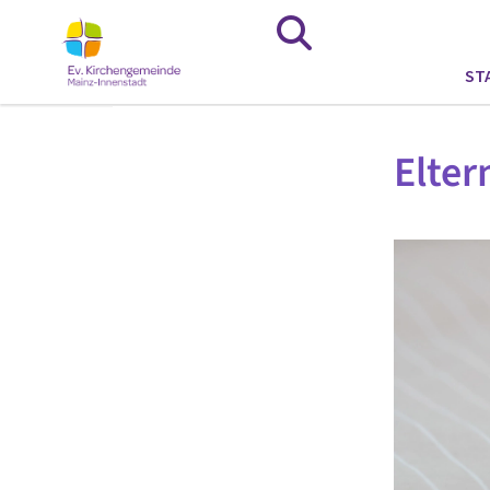
ST
Elter