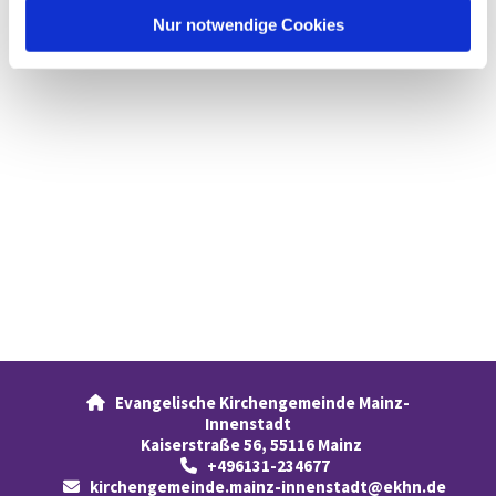
l
Nur notwendige Cookies
Evangelische Kirchengemeinde Mainz-

Innenstadt
Kaiserstraße 56, 55116 Mainz
+496131-234677

kirchengemeinde.mainz-innenstadt@ekhn.de
