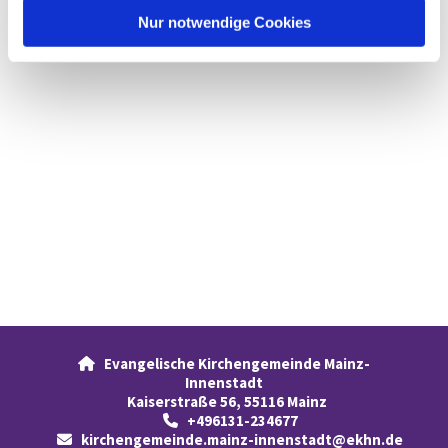
l
Nur notwendige Cookies
Evangelische Kirchengemeinde Mainz-

Innenstadt
Kaiserstraße 56, 55116 Mainz
+496131-234677

kirchengemeinde.mainz-innenstadt@ekhn.de
