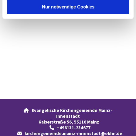
l
Nur notwendige Cookies
Evangelische Kirchengemeinde Mainz-

Innenstadt
Kaiserstraße 56, 55116 Mainz
+496131-234677

kirchengemeinde.mainz-innenstadt@ekhn.de
