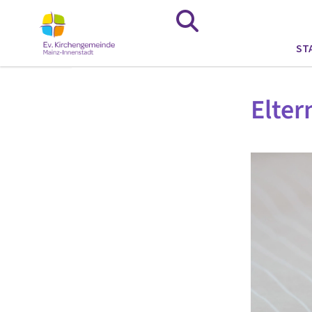
ST
Elter