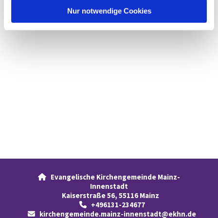
l
Nur notwendige Cookies
Evangelische Kirchengemeinde Mainz-

Innenstadt
Kaiserstraße 56, 55116 Mainz
+496131-234677

kirchengemeinde.mainz-innenstadt@ekhn.de
