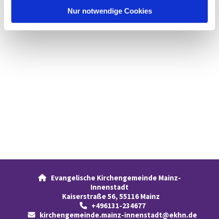
l
Nur notwendige Cookies
Evangelische Kirchengemeinde Mainz-

Innenstadt
Kaiserstraße 56, 55116 Mainz
+496131-234677

kirchengemeinde.mainz-innenstadt@ekhn.de
