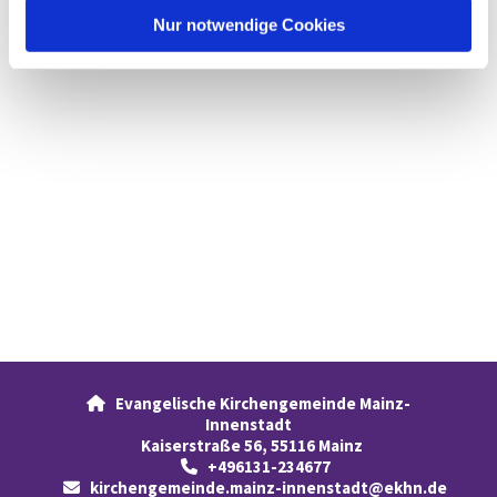
l
Nur notwendige Cookies
Evangelische Kirchengemeinde Mainz-

Innenstadt
Kaiserstraße 56, 55116 Mainz
+496131-234677

kirchengemeinde.mainz-innenstadt@ekhn.de
