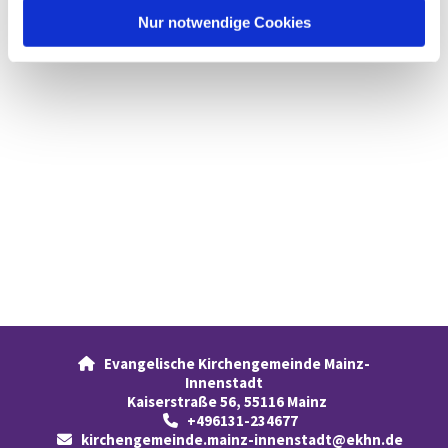
l
Nur notwendige Cookies
Evangelische Kirchengemeinde Mainz-

Innenstadt
Kaiserstraße 56, 55116 Mainz
+496131-234677

kirchengemeinde.mainz-innenstadt@ekhn.de
