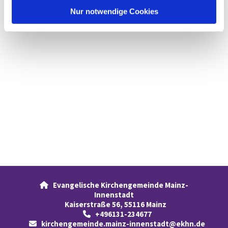
l
Nur notwendige Cookies
Evangelische Kirchengemeinde Mainz-

Innenstadt
Kaiserstraße 56, 55116 Mainz
+496131-234677

kirchengemeinde.mainz-innenstadt@ekhn.de
