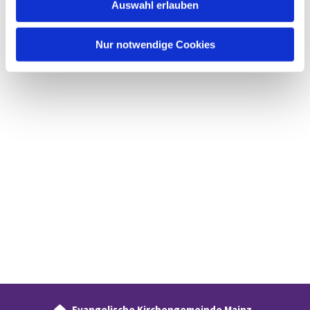
Auswahl erlauben
a
h
l
Nur notwendige Cookies
Evangelische Kirchengemeinde Mainz-
