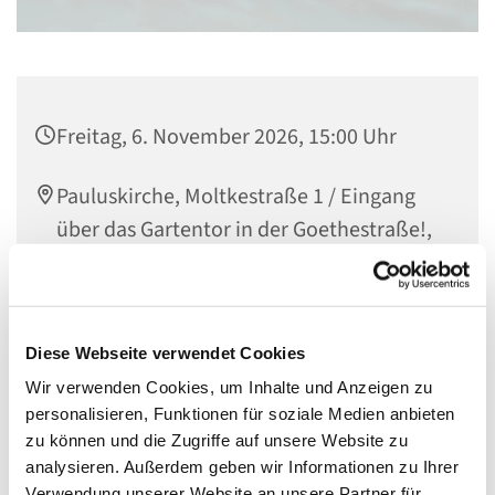
Freitag, 6. November 2026, 15:00 Uhr
Pauluskirche, Moltkestraße 1 / Eingang
über das Gartentor in der Goethestraße!,
55118 Mainz
Diese Webseite verwendet Cookies
In der Gemeindebücherei können Kinderbücher aller
Wir verwenden Cookies, um Inhalte und Anzeigen zu
Altersstufen ausgeliehen werden - von Bilder- und
personalisieren, Funktionen für soziale Medien anbieten
Wimmelbücher bis hin zu Büchern für Erstleser. Kommt
zu können und die Zugriffe auf unsere Website zu
gerne vorbei!
analysieren. Außerdem geben wir Informationen zu Ihrer
Der Eingang ist über den Gartenzugang in der
Verwendung unserer Website an unsere Partner für