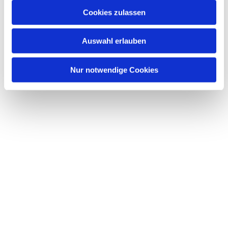
u
Cookies zulassen
s
Dies könnte Sie auch interessieren
w
Auswahl erlauben
a
h
l
Nur notwendige Cookies