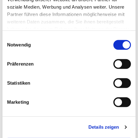
Goethestraße!
soziale Medien, Werbung und Analysen weiter. Unsere
Partner führen diese Informationen möglicherweise mit
weiteren Daten zusammen, die Sie ihnen bereitgestellt
haben oder die sie im Rahmen Ihrer Nutzung der Dienste
gesammelt haben.
E
Notwendig
i
n
w
Präferenzen
i
l
l
Statistiken
i
g
Marketing
u
n
g
Details zeigen
s
a