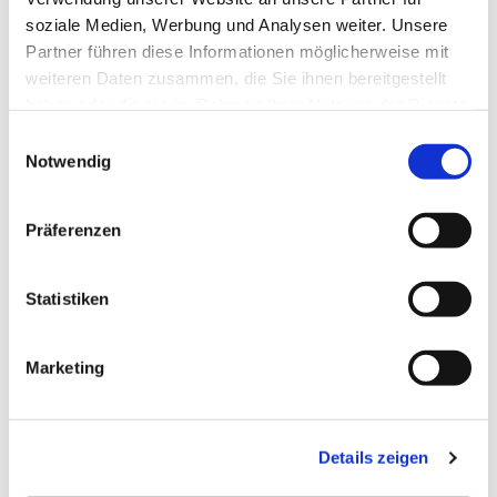
Goethestraße!
soziale Medien, Werbung und Analysen weiter. Unsere
Partner führen diese Informationen möglicherweise mit
weiteren Daten zusammen, die Sie ihnen bereitgestellt
haben oder die sie im Rahmen Ihrer Nutzung der Dienste
gesammelt haben.
E
Notwendig
i
n
w
Präferenzen
i
l
l
Statistiken
i
g
Marketing
u
n
g
Details zeigen
s
a