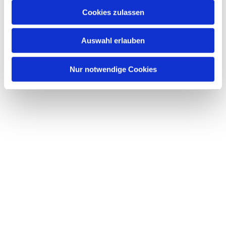
u
Cookies zulassen
s
Dies könnte Sie auch interessieren
w
Auswahl erlauben
a
h
l
Nur notwendige Cookies