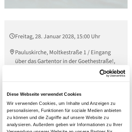
Freitag, 28. Januar 2028, 15:00 Uhr
Pauluskirche, Moltkestraße 1 / Eingang
über das Gartentor in der Goethestraße!,
55118 Mainz
Diese Webseite verwendet Cookies
In der Gemeindebücherei können Kinderbücher aller
Wir verwenden Cookies, um Inhalte und Anzeigen zu
Altersstufen ausgeliehen werden - von Bilder- und
personalisieren, Funktionen für soziale Medien anbieten
Wimmelbücher bis hin zu Büchern für Erstleser. Kommt
zu können und die Zugriffe auf unsere Website zu
gerne vorbei!
analysieren. Außerdem geben wir Informationen zu Ihrer
Der Eingang ist über den Gartenzugang in der
Verwendung unserer Website an unsere Partner für