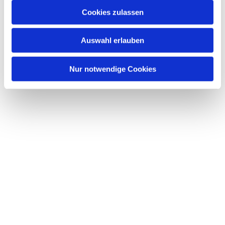
u
Cookies zulassen
s
Dies könnte Sie auch interessieren
w
Auswahl erlauben
a
h
l
Nur notwendige Cookies