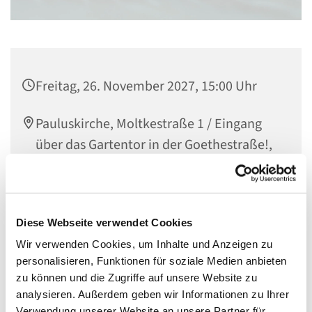
Freitag, 26. November 2027, 15:00 Uhr
Pauluskirche, Moltkestraße 1 / Eingang
über das Gartentor in der Goethestraße!,
55118 Mainz
Diese Webseite verwendet Cookies
In der Gemeindebücherei können Kinderbücher aller
Wir verwenden Cookies, um Inhalte und Anzeigen zu
Altersstufen ausgeliehen werden - von Bilder- und
personalisieren, Funktionen für soziale Medien anbieten
Wimmelbücher bis hin zu Büchern für Erstleser. Kommt
zu können und die Zugriffe auf unsere Website zu
gerne vorbei!
analysieren. Außerdem geben wir Informationen zu Ihrer
Der Eingang ist über den Gartenzugang in der
Verwendung unserer Website an unsere Partner für