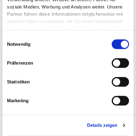
Goethestraße!
soziale Medien, Werbung und Analysen weiter. Unsere
Partner führen diese Informationen möglicherweise mit
weiteren Daten zusammen, die Sie ihnen bereitgestellt
haben oder die sie im Rahmen Ihrer Nutzung der Dienste
gesammelt haben.
E
Notwendig
i
n
w
Präferenzen
i
l
l
Statistiken
i
g
Marketing
u
n
g
Details zeigen
s
a