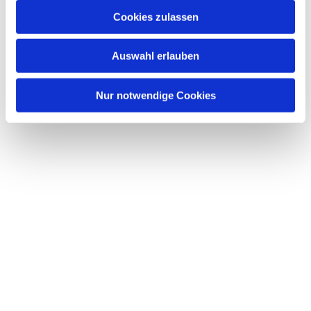
u
Cookies zulassen
s
Dies könnte Sie auch interessieren
w
Auswahl erlauben
a
h
l
Nur notwendige Cookies