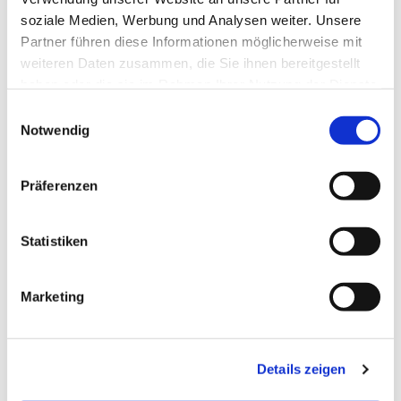
Goethestraße!
soziale Medien, Werbung und Analysen weiter. Unsere
Partner führen diese Informationen möglicherweise mit
weiteren Daten zusammen, die Sie ihnen bereitgestellt
haben oder die sie im Rahmen Ihrer Nutzung der Dienste
gesammelt haben.
E
Notwendig
i
n
w
Präferenzen
i
l
l
Statistiken
i
g
Marketing
u
n
g
Details zeigen
s
a