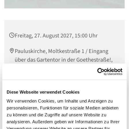
Freitag, 27. August 2027, 15:00 Uhr
Pauluskirche, Moltkestraße 1 / Eingang
über das Gartentor in der Goethestraße!,
55118 Mainz
Diese Webseite verwendet Cookies
In der Gemeindebücherei können Kinderbücher aller
Wir verwenden Cookies, um Inhalte und Anzeigen zu
Altersstufen ausgeliehen werden - von Bilder- und
personalisieren, Funktionen für soziale Medien anbieten
Wimmelbücher bis hin zu Büchern für Erstleser. Kommt
zu können und die Zugriffe auf unsere Website zu
gerne vorbei!
analysieren. Außerdem geben wir Informationen zu Ihrer
Der Eingang ist über den Gartenzugang in der
Verwendung unserer Website an unsere Partner für