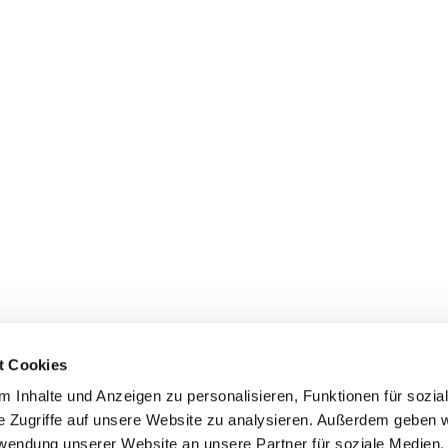
t Cookies
 Inhalte und Anzeigen zu personalisieren, Funktionen für sozia
Evangelische Kirchengemeinde Mainz-Innenstadt

e Zugriffe auf unsere Website zu analysieren. Außerdem geben w
Kaiserstraße 56, 55116 Mainz
+496131-234677

rwendung unserer Website an unsere Partner für soziale Medien