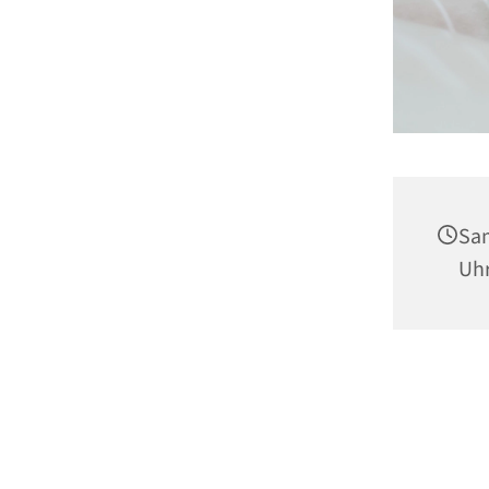
Sam
Uh