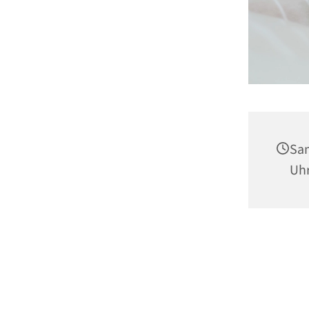
Sam
Uh