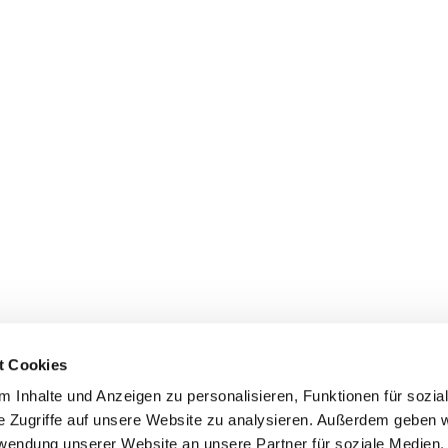
t Cookies
 Inhalte und Anzeigen zu personalisieren, Funktionen für sozia
Evangelische Kirchengemeinde Mainz-Innenstadt

e Zugriffe auf unsere Website zu analysieren. Außerdem geben w
Kaiserstraße 56, 55116 Mainz
+496131-234677

rwendung unserer Website an unsere Partner für soziale Medien